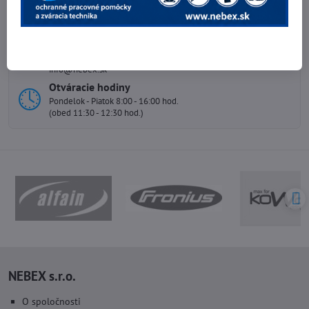
Telefónne čísla
0903 40 80 66 / 0907 62 44 82
E-mail
info@nebex.sk
Otváracie hodiny
Pondelok - Piatok 8:00 - 16:00 hod.
(obed 11:30 - 12:30 hod.)
NEBEX s.r.o.
O spoločnosti