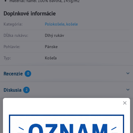
materiál: flanel 100% bavlna, 145g/m2
Doplnkové informácie
Kategória:
Polokošele, košele
Dĺžka rukávu:
Dlhý rukáv
Pohlavie:
Pánske
Typ:
Košeľa
Recenzie
0
Diskusia
2
Facebook
Twitter
Bluesky
Pinterest
Reddit
LinkedIn
WhatsApp
E-
mail
Predchádzajúci produkt
Nasledujúci produkt