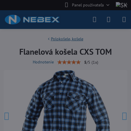
Panel používateľa
Polokošele, košele
Flanelová košela CXS TOM
Hodnotenie
5
/
5
(
1
x)