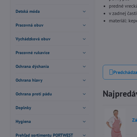
predné vreck
Detská móda
v zadnej čast
materiál: ke
Pracovná obuv
Vychádzková obuv
Pracovné rukavice
Ochrana dýchania
Predchádza
Ochrana hlavy
Najpredáv
Ochrana proti pádu
Doplnky
Zá
Hygiena
Prehľad sortimentu PORTWEST