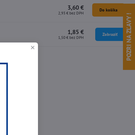
3,60 €
Do košíka
2,93 €
bez DPH
POZRI NA ZĽAVY !
1,85 €
Zobraziť
1,50 €
bez DPH