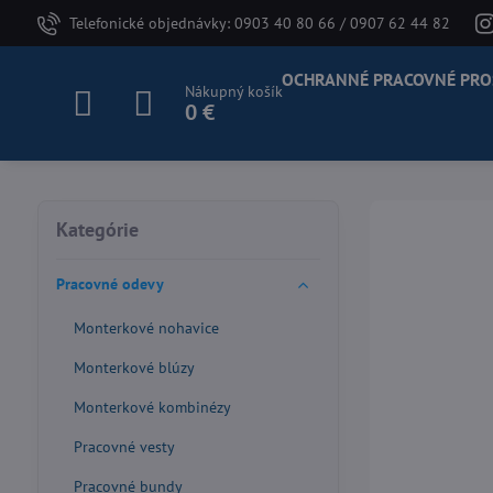
Telefonické objednávky: 0903 40 80 66 / 0907 62 44 82
OCHRANNÉ PRACOVNÉ PRO
Nákupný košík
0 €
Kategórie
Pracovné odevy
Monterkové nohavice
Monterkové blúzy
Monterkové kombinézy
Pracovné vesty
Pracovné bundy