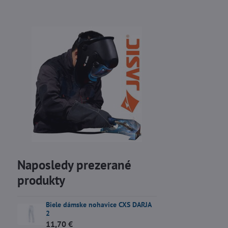
Naposledy prezerané
produkty
Biele dámske nohavice CXS DARJA
2
11,70 €