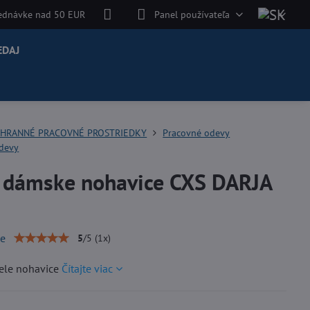
jednávke nad 50 EUR
Panel používateľa
EDAJ
HRANNÉ PRACOVNÉ PROSTRIEDKY
Pracovné odevy
odevy
e dámske nohavice CXS DARJA
ie
5
/
5
(
1
x)
ele nohavice
Čítajte viac