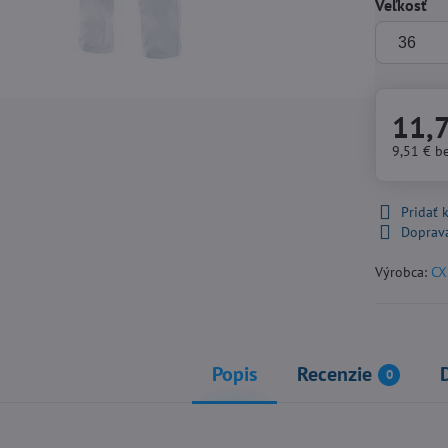
Veľkosť
11,
9,51 €
b
Pridať
Doprav
Výrobca:
CX
Popis
Recenzie
0