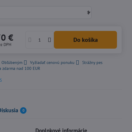
70 €
Do košíka
ez DPH
 k Obľúbeným
Vyžiadať cenovú ponuku
Strážny pes
a zdarma nad 100 EUR
S
Diskusia
0
Doplnkové informácie