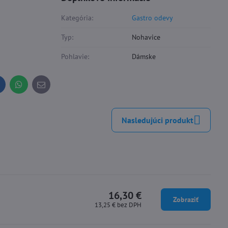
Kategória:
Gastro odevy
Typ:
Nohavice
Pohlavie:
Dámske
inkedIn
WhatsApp
E-
mail
Nasledujúci produkt
16,30 €
Zobraziť
13,25 €
bez DPH