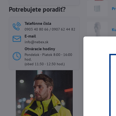
Potrebujete poradiť?
Pr
Telefónne čísla
0903 40 80 66 / 0907 62 44 82
Ku
E-mail
info@nebex.sk
Otváracie hodiny
Pondelok - Piatok 8:00 - 16:00
hod.
(obed 11:30 - 12:30 hod.)