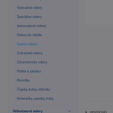
Výstražné odevy
Špeciálne odevy
Jednorázové odevy
Odevy do dažďa
Gastro odevy
Zváračské odevy
Zdravotnícke odevy
Plášte a zástery
Ponožky
Čiapky, kukly, šiltovky
Kolenačky, opasky, traky
Voľnočasové odevy
pevný pás