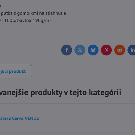
á
i pútka s gombíkmi na stiahnutie
per 100% bavlna 190g/m2
Facebook
Twitter
Bluesky
Pinterest
Reddit
L
júci produkt
anejšie produkty v tejto kategórii
stera Cerva VENUS