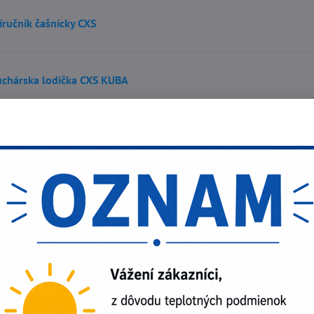
íručník čašnícky CXS
chárska lodička CXS KUBA