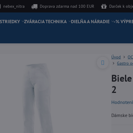
nebex_nitra
Doprava zdarma nad 100 EUR
Darček k ob
STRIEDKY
ZVÁRACIA TECHNIKA
DIELŇA A NÁRADIE
-% VÝPR
Úvod
OC
Gastro 
Biel
2
Hodnoten
Dámske bi