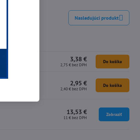
mail
Nasledujúci produkt
3,38 €
Do košíka
2,75 €
bez DPH
2,95 €
Do košíka
2,40 €
bez DPH
13,53 €
Zobraziť
11 €
bez DPH