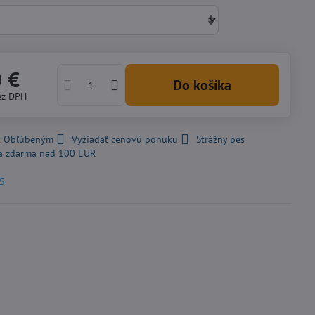
0 €
Do košíka
ez DPH
 k Obľúbeným
Vyžiadať cenovú ponuku
Strážny pes
a zdarma nad 100 EUR
S