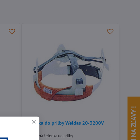
POZRI NA ZĽAVY !
Čelenka do prilby Weldas 20-3200V
(2ks)
Ochranná čelenka do prilby