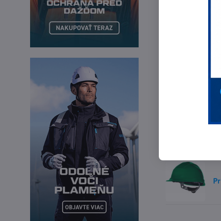
Predchádza
Najpredáv
El
Če
Pr