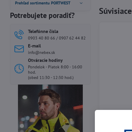
Prehľad sortimentu PORTWEST
Súvisiac
Potrebujete poradiť?
Telefónne čísla
0903 40 80 66 / 0907 62 44 82
E-mail
info@nebex.sk
Otváracie hodiny
Pondelok - Piatok 8:00 - 16:00
hod.
(obed 11:30 - 12:30 hod.)
Podbradový p
2-bodový podbra