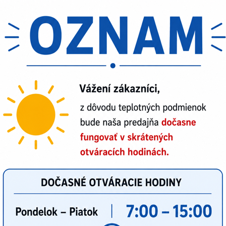
2,46 €
Do košíka
Do 
2 €
bez DPH
Popis
Recenzie
0
ba pre stavbu a priemysel
ytenie
olačná schopnosť do 440 Vac
nosť: -20 až +50 stupňov Celzia
0 g
roky
PE
Facebook
Twitter
Bluesky
Pinterest
Reddit
L