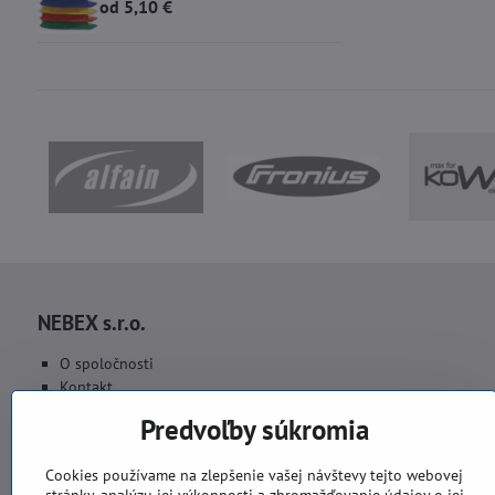
od 5,10 €
NEBEX s.r.o.
O spoločnosti
Kontakt
Fakturačné údaje
Predvoľby súkromia
Fotogaléria
Cookies používame na zlepšenie vašej návštevy tejto webovej