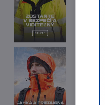
1,25 €
1,02 €
bez DPH
ochranná pril
ľahká
4-bodové uch
elektrická iz
teplotná odol
hmotnosť: 34
životnosť: 3 
materiál: HD
EN 397