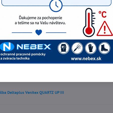
júci produkt
anejšie produkty v tejto kategórii
astický remienok JSP
lenka Weldas 20-3300V (2ks)
ilba Deltaplus Venitex QUARTZ UP III