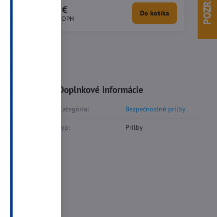
4,92 €
košíka
Do košíka
4 €
bez DPH
Diskusia
0
Doplnkové informácie
Kategória:
Bezpečnostné prilby
Typ:
Prilby
inkedIn
WhatsApp
E-