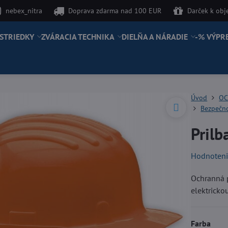
nebex_nitra
Doprava zdarma nad 100 EUR
Darček k ob
STRIEDKY
ZVÁRACIA TECHNIKA
DIELŇA A NÁRADIE
-% VÝPR
Úvod
OC
Bezpečno
Pril
Hodnoten
Ochranná p
elektricko
Farba