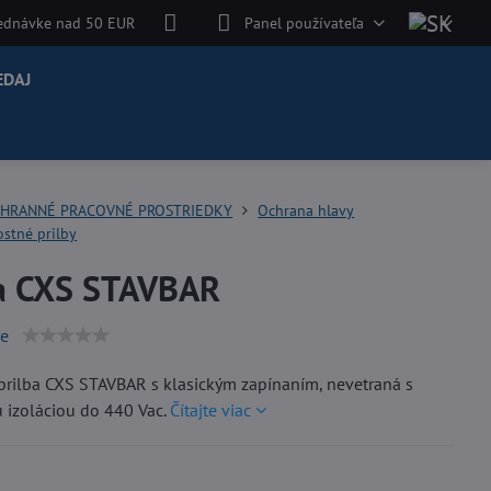
jednávke nad 50 EUR
Panel používateľa
EDAJ
HRANNÉ PRACOVNÉ PROSTRIEDKY
Ochrana hlavy
stné prilby
ba CXS STAVBAR
ie
rilba CXS STAVBAR s klasickým zapínaním, nevetraná s
u izoláciou do 440 Vac.
Čítajte viac