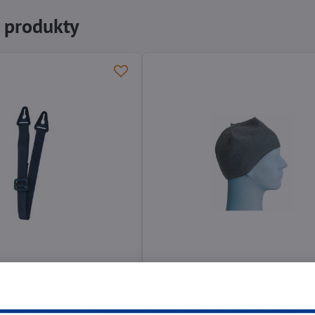
e produkty
ásik CXS STAVBAR
Čiapka pod prilbu CXS HYNEK
dový pásik
Čiapka pod prilbu