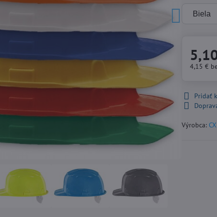
5,1
4,15 €
b
Pridať
Doprav
Výrobca:
CX