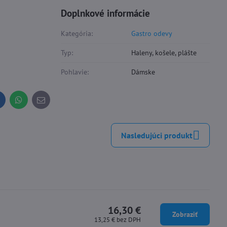
Doplnkové informácie
Kategória:
Gastro odevy
Typ:
Haleny, košele, plášte
Pohlavie:
Dámske
inkedIn
WhatsApp
E-
mail
Nasledujúci produkt
16,30 €
Zobraziť
13,25 €
bez DPH