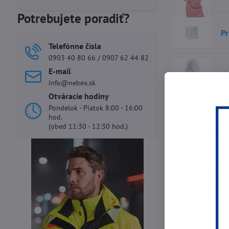
Potrebujete poradiť?
Pr
Telefónne čísla
0903 40 80 66 / 0907 62 44 82
E-mail
Ku
info@nebex.sk
Otváracie hodiny
Pondelok - Piatok 8:00 - 16:00
hod.
(obed 11:30 - 12:30 hod.)