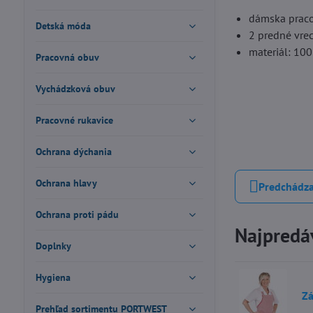
dámska praco
Detská móda
2 predné vre
materiál: 10
Pracovná obuv
Vychádzková obuv
Pracovné rukavice
Ochrana dýchania
Ochrana hlavy
Predchádza
Ochrana proti pádu
Najpredáv
Doplnky
Hygiena
Zá
Prehľad sortimentu PORTWEST