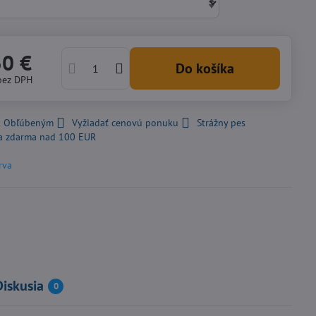
30 €
Do košíka
bez DPH
 k Obľúbeným
Vyžiadať cenovú ponuku
Strážny pes
a zdarma nad 100 EUR
rva
Diskusia
0