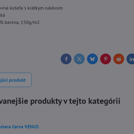
vná košeľa s krátkym rukávom
cká
0% bavlna, 150g/m2
Facebook
Twitter
Bluesky
Pinterest
Reddit
L
júci produkt
anejšie produkty v tejto kategórii
stera Cerva VENUS