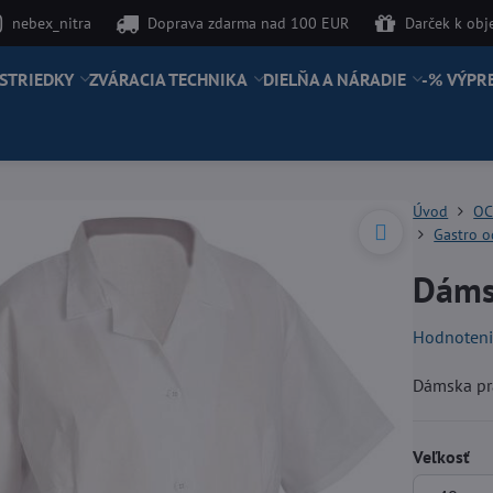
nebex_nitra
Doprava zdarma nad 100 EUR
Darček k ob
STRIEDKY
ZVÁRACIA TECHNIKA
DIELŇA A NÁRADIE
-% VÝPR
Úvod
OC
Gastro 
Dáms
Hodnoten
Dámska pr
Veľkosť