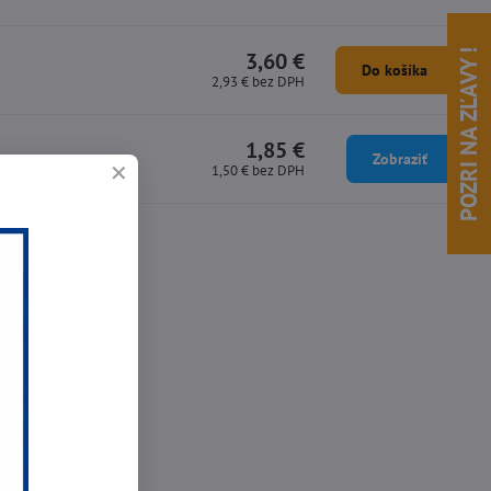
POZRI NA ZĽAVY !
3,60 €
Do košíka
2,93 €
bez DPH
1,85 €
Zobraziť
1,50 €
bez DPH