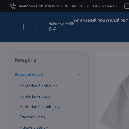
Telefonické objednávky: 0903 40 80 66 / 0907 62 44 82
OCHRANNÉ PRACOVNÉ PRO
Nákupný košík
0 €
Kategórie
Pracovné odevy
Monterkové nohavice
Monterkové blúzy
Monterkové kombinézy
Pracovné vesty
Pracovné bundy