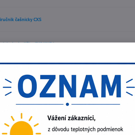
íručník čašnícky CXS
chárska lodička CXS KUBA