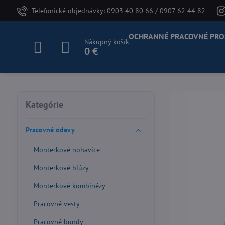
Telefonické objednávky: 0903 40 80 66 / 0907 62 44 82
OCHRANNÉ PRACOVNÉ PRO
Nákupný košík
0 €
Kategórie
Pracovné odevy
Monterkové nohavice
Monterkové blúzy
Monterkové kombinézy
Pracovné vesty
Pracovné bundy