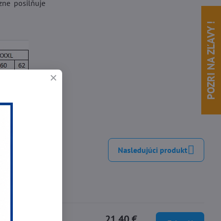
zne posilňuje
POZRI NA ZĽAVY !
inkedIn
WhatsApp
E-
mail
Nasledujúci produkt
21,40 €