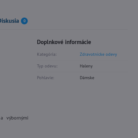
Diskusia
0
Doplnkové informácie
Kategória:
Zdravotnícke odevy
Typ odevu:
Haleny
Pohlavie:
Dámske
 a výbornými