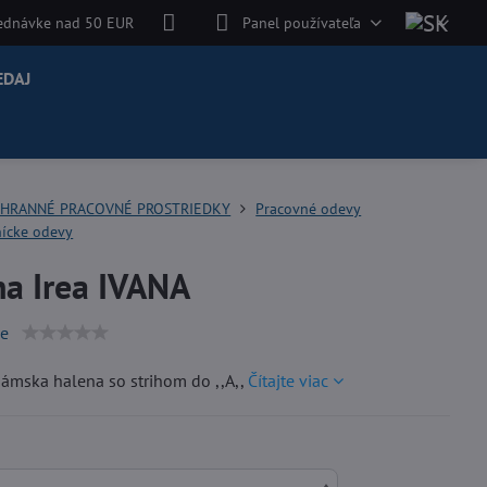
jednávke nad 50 EUR
Panel používateľa
EDAJ
HRANNÉ PRACOVNÉ PROSTRIEDKY
Pracovné odevy
nícke odevy
na Irea IVANA
ie
dámska halena so strihom do ,,A,,
Čítajte viac