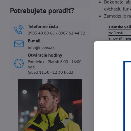
Dokonale abs
Potrebujete poradiť?
dýchaciu fun
Zamedzuje ras
Telefónne čísla
0903 40 80 66 / 0907 62 44 82
E-mail
info@nebex.sk
Otváracie hodiny
Pondelok - Piatok 8:00 - 16:00
hod.
(obed 11:30 - 12:30 hod.)
Predchádza
Najpredáv