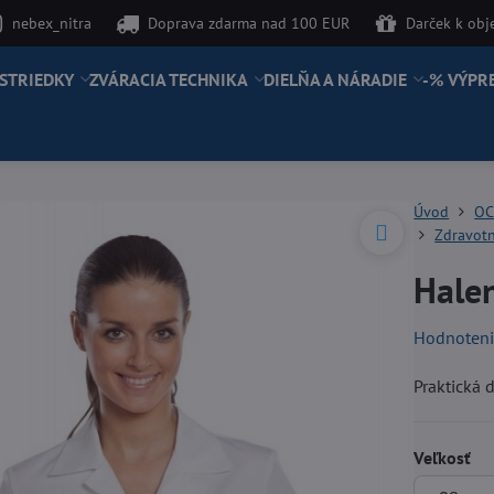
nebex_nitra
Doprava zdarma nad 100 EUR
Darček k ob
STRIEDKY
ZVÁRACIA TECHNIKA
DIELŇA A NÁRADIE
-% VÝPR
Úvod
OC
Zdravot
Hale
Hodnoten
Praktická 
Veľkosť