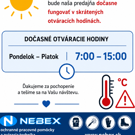
ámska halena CXS TARA
aty Irea ROMANA
nske operačné nohavice Irea S2