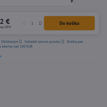
2 €
Do košíka
bez DPH
 k Obľúbeným
Vyžiadať cenovú ponuku
Strážny pes
a zdarma nad 100 EUR
ea