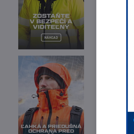
D
Š
Pá