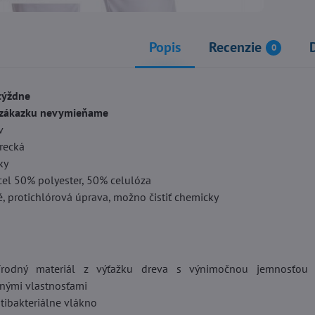
Popis
Recenzie
0
týždne
a zákazku nevymieňame
v
vrecká
ky
cel 50% polyester, 50% celulóza
, protichlórová úprava, možno čistiť chemicky
rodný materiál z výťažku dreva s výnimočnou jemnosťou
nými vlastnosťami
tibakteriálne vlákno