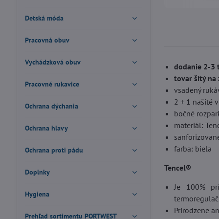
Detská móda
Pracovná obuv
Vychádzková obuv
dodanie 2-3 
tovar šitý n
Pracovné rukavice
vsadený ruká
2 + 1 našité 
Ochrana dýchania
bočné rozpar
materiál: Ten
Ochrana hlavy
sanforizované
farba: biela
Ochrana proti pádu
Tencel®
Doplnky
Je 100% prí
Hygiena
termoregulač
Prirodzene an
Prehľad sortimentu PORTWEST