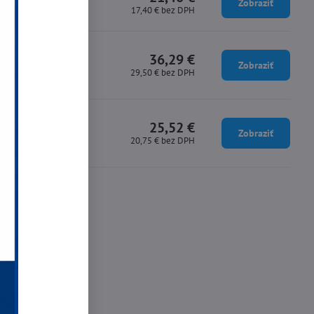
Zobraziť
17,40 €
bez DPH
36,29 €
Zobraziť
29,50 €
bez DPH
25,52 €
Zobraziť
20,75 €
bez DPH