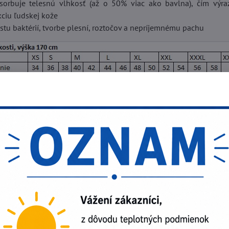
orbuje telesnú vlhkosť (až o 50% viac ako bavlna), čím výra
kciu ľudskej kože
tu baktérií, tvorbe plesní, roztočov a nepríjemnému pachu
Facebook
Twitter
Bluesky
Pinterest
Reddit
L
júci produkt
anejšie produkty v tejto kategórii