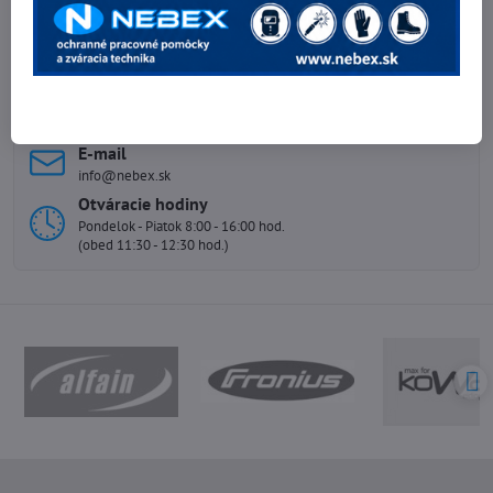
Potrebujete poradiť?
Telefónne čísla
0903 40 80 66 / 0907 62 44 82
E-mail
info@nebex.sk
Otváracie hodiny
Pondelok - Piatok 8:00 - 16:00 hod.
(obed 11:30 - 12:30 hod.)