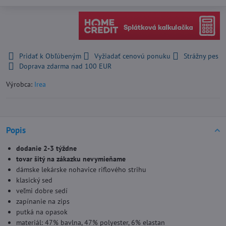
Pridať k Obľúbeným
Vyžiadať cenovú ponuku
Strážny pes
Doprava zdarma nad 100 EUR
Výrobca:
Irea
Popis
dodanie 2-3 týždne
tovar šitý na zákazku nevymieňame
dámske lekárske nohavice riflového strihu
klasický sed
veľmi dobre sedí
zapínanie na zips
putká na opasok
materiál: 47% bavlna, 47% polyester, 6% elastan