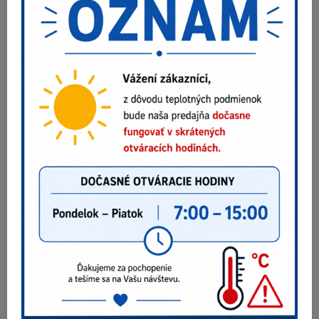
mail
Predchádzajúci produkt
Nasledujúci produkt
Najpredávanejšie produkty v tejto
kategórii
Dámska halena CXS TARA
21,40 €
Zobraziť
17,40 €
bez DPH
Šaty Irea ROMANA
36,29 €
Zobraziť
29,50 €
bez DPH
Pánske operačné nohavice Irea S2
25,52 €
Zobraziť
20,75 €
bez DPH