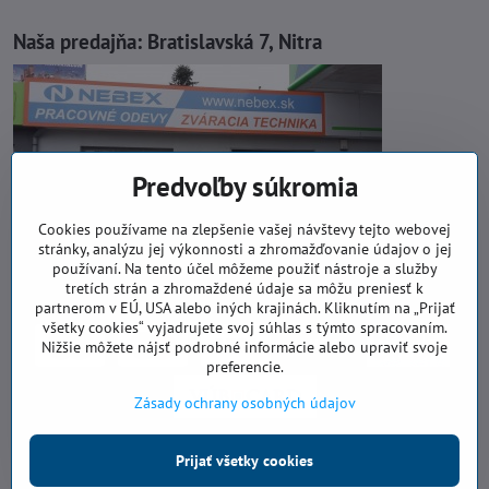
Naša predajňa:
Bratislavská 7, Nitra
Predvoľby súkromia
Cookies používame na zlepšenie vašej návštevy tejto webovej
stránky, analýzu jej výkonnosti a zhromažďovanie údajov o jej
používaní. Na tento účel môžeme použiť nástroje a služby
tretích strán a zhromaždené údaje sa môžu preniesť k
partnerom v EÚ, USA alebo iných krajinách. Kliknutím na „Prijať
všetky cookies“ vyjadrujete svoj súhlas s týmto spracovaním.
Nižšie môžete nájsť podrobné informácie alebo upraviť svoje
preferencie.
Zásady ochrany osobných údajov
Prijať všetky cookies
©
2026
Copyright
Predvoľby súkromia
Zásady ochrany osobných údajov