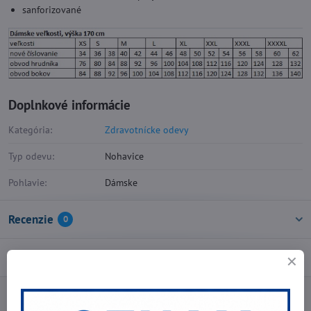
sanforizované
Doplnkové informácie
Kategória:
Zdravotnícke odevy
Typ odevu:
Nohavice
Pohlavie:
Dámske
Recenzie
0
Diskusia
0
Facebook
Twitter
Bluesky
Pinterest
Reddit
LinkedIn
WhatsApp
E-