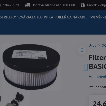
nebex_nitra
Doprava zdarma nad 100 EUR
Darček k ob
STRIEDKY
ZVÁRACIA TECHNIKA
DIELŇA A NÁRADIE
-% VÝPR
Úvod
OC
Filte
BASI
Hodnoten
Pre jedno
24,