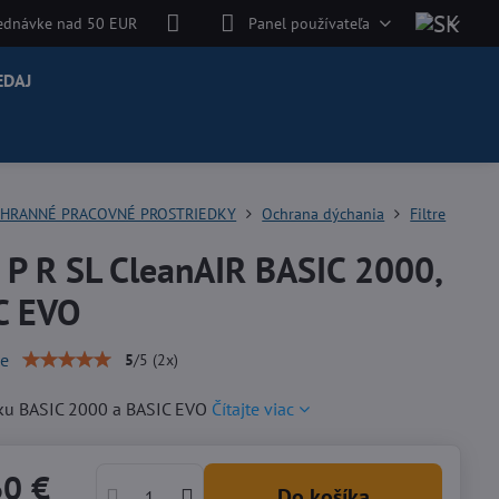
jednávke nad 50 EUR
Panel používateľa
EDAJ
HRANNÉ PRACOVNÉ PROSTRIEDKY
Ochrana dýchania
Filtre
r P R SL CleanAIR BASIC 2000,
C EVO
ie
5
/
5
(
2
x)
tku BASIC 2000 a BASIC EVO
Čítajte viac
60 €
Do košíka