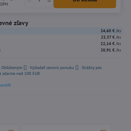
 DPH
evné zľavy
24,60 €
/ks
23,37 €
/ks
22,14 €
/ks
:
20,91 €
/ks
 k Obľúbeným
Vyžiadať cenovú ponuku
Strážny pes
a zdarma nad 100 EUR
eanAIR