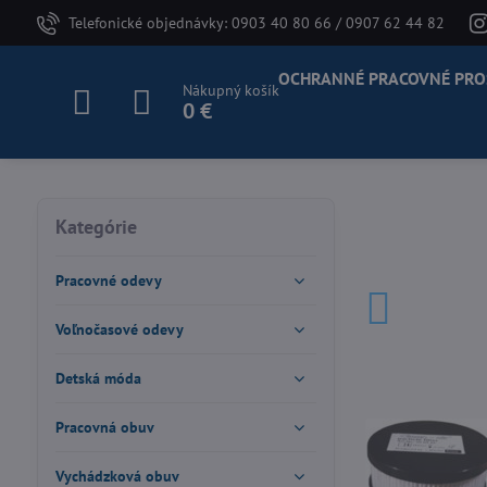
Telefonické objednávky: 0903 40 80 66 / 0907 62 44 82
OCHRANNÉ PRACOVNÉ PRO
Nákupný košík
0 €
Kategórie
Pracovné odevy
Voľnočasové odevy
Detská móda
Pracovná obuv
Vychádzková obuv