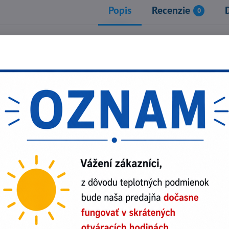
Popis
Recenzie
0
:
ter k zachyteniu pevných a kvapalných častíc (jemný prach, aerosoly,
innosť min. 99,998%
dľa: EN 12941, typ PSL
a pracovná teplota: 0 až +40°C
iemer, výška) : 132 / 55mm
00g
Facebook
Twitter
Bluesky
Pinterest
Reddit
L
júci produkt
anejšie produkty v tejto kategórii