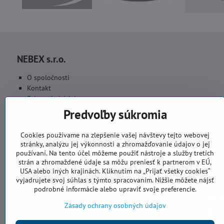
NEBEX s.r.o.
O spoločnosti
Kontakt
Fakturačné údaje
Fotogaléria
Predvoľby súkromia
Cookies používame na zlepšenie vašej návštevy tejto webovej
stránky, analýzu jej výkonnosti a zhromažďovanie údajov o jej
používaní. Na tento účel môžeme použiť nástroje a služby tretích
strán a zhromaždené údaje sa môžu preniesť k partnerom v EÚ,
USA alebo iných krajinách. Kliknutím na „Prijať všetky cookies“
vyjadrujete svoj súhlas s týmto spracovaním. Nižšie môžete nájsť
podrobné informácie alebo upraviť svoje preferencie.
Zásady ochrany osobných údajov