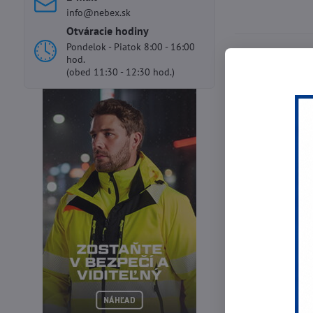
info@nebex.sk
Otváracie hodiny
Pondelok - Piatok 8:00 - 16:00
hod.
Technické údaje
(obed 11:30 - 12:30 hod.)
Časticový fil
Filtračná úč
Schválené po
Skladovacia 
Rozmery ( pr
Hmotnosť: 1
Predchádza
Najpredáv