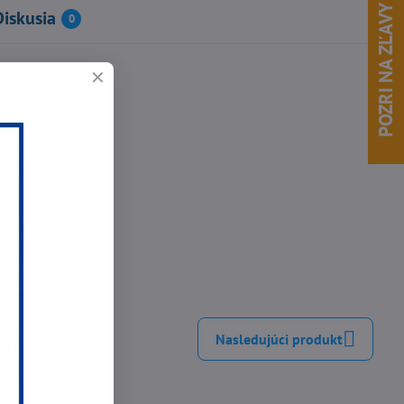
POZRI NA ZĽAVY !
Diskusia
0
 toxické dymy..)
inkedIn
WhatsApp
E-
mail
Nasledujúci produkt