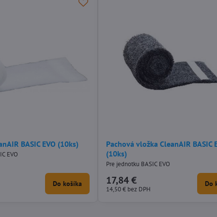
eanAIR BASIC EVO (10ks)
Pachová vložka CleanAIR BASIC 
(10ks)
SIC EVO
Pre jednotku BASIC EVO
17,84 €
Do košíka
Do 
14,50 €
bez DPH