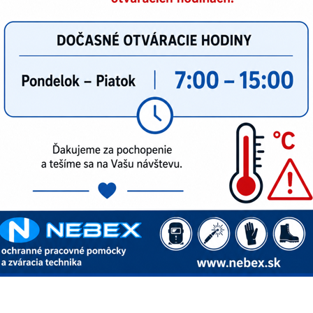
edfilter Kowax Speed Air
edfilter Esab EPR-X1 (5ks)
lter P3 Esab EPR-X1