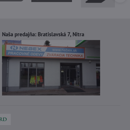
Naša predajňa:
Bratislavská 7, Nitra