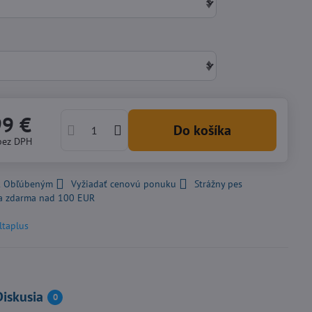
99 €
Do košíka
bez DPH
 k Obľúbeným
Vyžiadať cenovú ponuku
Strážny pes
a zdarma nad 100 EUR
ltaplus
Diskusia
0