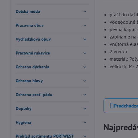
Detská móda
plášť do daž
vodeodolné 
Pracovná obuv
pevná kapuc
zapínanie na 
Vychádzková obuv
vnútorná ela
2 vrecká
Pracovné rukavice
materiál: Pol
veľkosti: M- 
Ochrana dýchania
Ochrana hlavy
Ochrana proti pádu
Predchádza
Doplnky
Hygiena
Najpredáv
Prehľad sortimentu PORTWEST