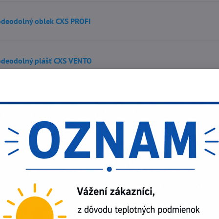
deodolný oblek CXS PROFI
deodolný plášť CXS VENTO
deodolný plášť CXS DEREK