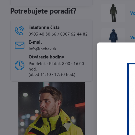
Potrebujete poradiť?
Vo
Telefónne čísla
0903 40 80 66 / 0907 62 44 82
Vo
E-mail
info@nebex.sk
Otváracie hodiny
Vo
Pondelok - Piatok 8:00 - 16:00
hod.
(obed 11:30 - 12:30 hod.)