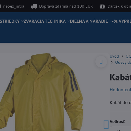
nebex_nitra
Doprava zdarma nad 100 EUR
Darček k ob
STRIEDKY
ZVÁRACIA TECHNIKA
DIELŇA A NÁRADIE
-% VÝPR
Úvod
OC
Odevy d
Kabá
Hodnoten
Kabát do 
Veľkosť