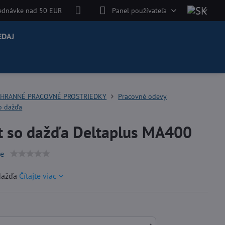
jednávke nad 50 EUR
Panel používateľa
EDAJ
HRANNÉ PRACOVNÉ PROSTRIEDKY
Pracovné odevy
o dažďa
t so dažďa Deltaplus MA400
ie
dažďa
Čítajte viac