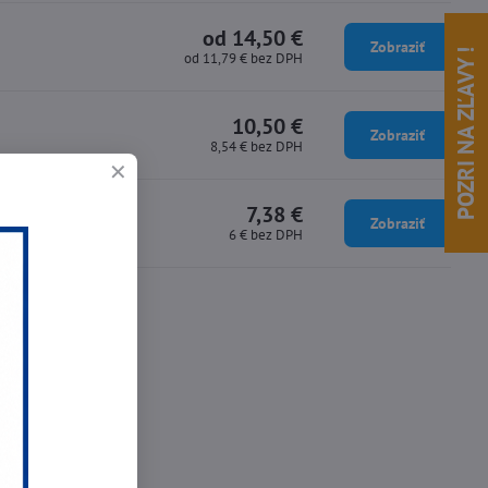
od 14,50 €
Zobraziť
POZRI NA ZĽAVY !
od 11,79 €
bez DPH
10,50 €
Zobraziť
8,54 €
bez DPH
7,38 €
Zobraziť
6 €
bez DPH