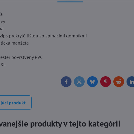
ďa
švy
ňa
zips prekryté lištou so spínacími gombíkmi
stická manžeta
yester povrstvený PVC
2XL
Facebook
Twitter
Bluesky
Pinterest
Reddit
L
júci produkt
anejšie produkty v tejto kategórii