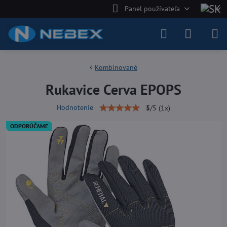
Panel používateľa
Kombinované
Rukavice Cerva EPOPS
Hodnotenie
5
/
5
(
1
x)
ODPORÚČAME