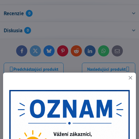
Recenzie
0
Diskusia
0
Facebook
Twitter
Bluesky
Pinterest
Reddit
LinkedIn
WhatsApp
E-
mail
Predchádzajúci produkt
Nasledujúci produkt
Najpredávanejšie produkty v tejto
kategórii
Rukavice CXS TECHNIK PLUS
ODPORÚČAME
3,10 €
Zobraziť
2,52 €
bez DPH