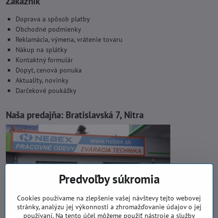
Zákazník
Doprava a spôsob platby
Obchodné podmienky
Reklamácia, výmena, vrátenie tovaru
Nákup na splátky
Kontaktný formulár
Dopyt, cenová ponuka
Aktuality, novinky
Darčekové poukážky
Naša predajňa:
Bratislavská 7, Nitra
Predvoľby súkromia
Cookies používame na zlepšenie vašej návštevy tejto webovej
stránky, analýzu jej výkonnosti a zhromažďovanie údajov o jej
používaní. Na tento účel môžeme použiť nástroje a služby