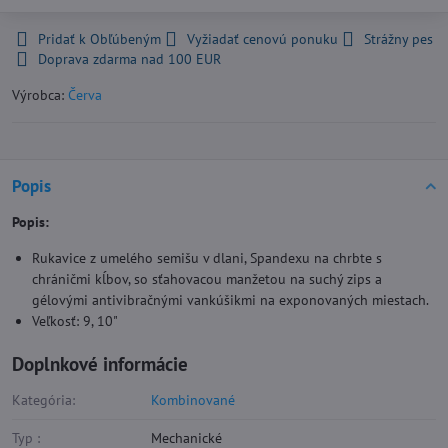
Pridať k Obľúbeným
Vyžiadať cenovú ponuku
Strážny pes
Doprava zdarma nad 100 EUR
Výrobca:
Červa
Popis
Popis:
Rukavice z umelého semišu v dlani, Spandexu na chrbte s
chráničmi kĺbov, so sťahovacou manžetou na suchý zips a
gélovými antivibračnými vankúšikmi na exponovaných miestach.
Veľkosť: 9, 10"
Doplnkové informácie
Kategória:
Kombinované
Typ :
Mechanické