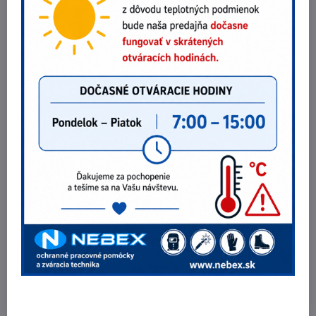
Rukavice CXS TALE
1,85 €
Zobraziť
1,50 €
bez DPH
Rukavice Ardon HOBBY
ODPORÚČAME
2,80 €
Zobraziť
2,28 €
bez DPH
Potrebujete poradiť?
Telefónne čísla
0903 40 80 66 / 0907 62 44 82
E-mail
info@nebex.sk
Otváracie hodiny
Pondelok - Piatok 8:00 - 16:00 hod.
(obed 11:30 - 12:30 hod.)