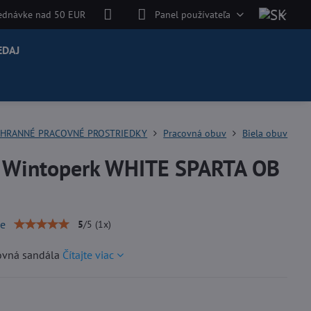
jednávke nad 50 EUR
Panel používateľa
EDAJ
HRANNÉ PRACOVNÉ PROSTRIEDKY
Pracovná obuv
Biela obuv
 Wintoperk WHITE SPARTA OB
ie
5
/
5
(
1
x)
covná sandála
Čítajte viac