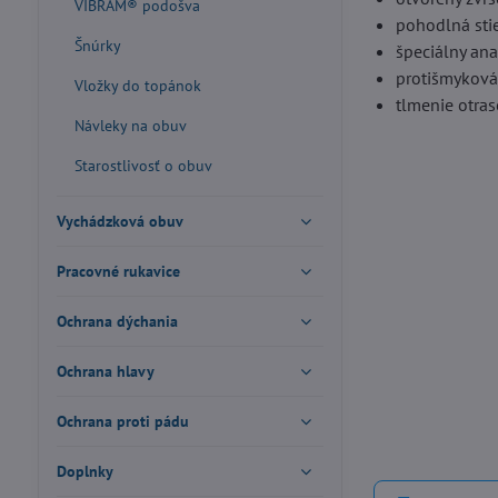
VIBRAM® podošva
pohodlná sti
Šnúrky
špeciálny ana
protišmyková
Vložky do topánok
tlmenie otras
Návleky na obuv
Starostlivosť o obuv
Vychádzková obuv
Pracovné rukavice
Ochrana dýchania
Ochrana hlavy
Ochrana proti pádu
Doplnky