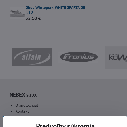
Obuv Wintoperk WHITE SPARTA OB
F.10
35,10 €
NEBEX s.r.o.
O spoločnosti
Kontakt
Fakturačné údaje
Fotogaléria
Predvoľby súkromia