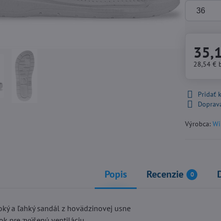
35,
28,54 €
Pridať
Doprav
Výrobca:
Wi
Popis
Recenzie
0
roký a ľahký sandál z hovädzinovej usne
ok pre zvýšenú ventiláciu