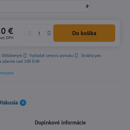
10 €
Do košíka
bez DPH
 k Obľúbeným
Vyžiadať cenovú ponuku
Strážny pes
a zdarma nad 100 EUR
ntoperk
Diskusia
0
Doplnkové informácie