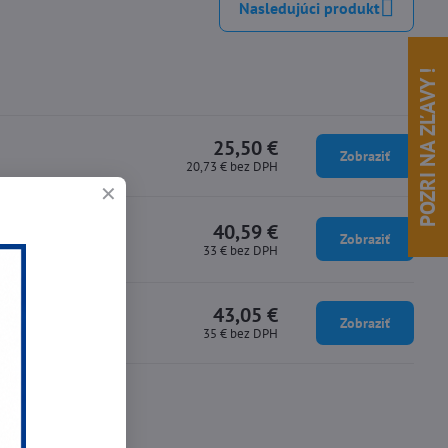
Nasledujúci produkt
POZRI NA ZĽAVY !
25,50 €
Zobraziť
20,73 €
bez DPH
40,59 €
Zobraziť
33 €
bez DPH
43,05 €
Zobraziť
35 €
bez DPH