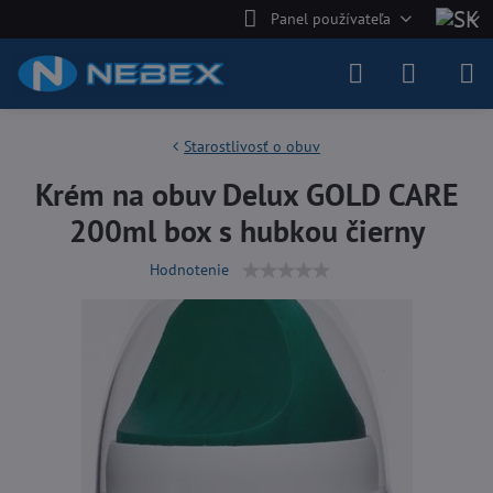
Panel používateľa
Starostlivosť o obuv
Krém na obuv Delux GOLD CARE
200ml box s hubkou čierny
Hodnotenie