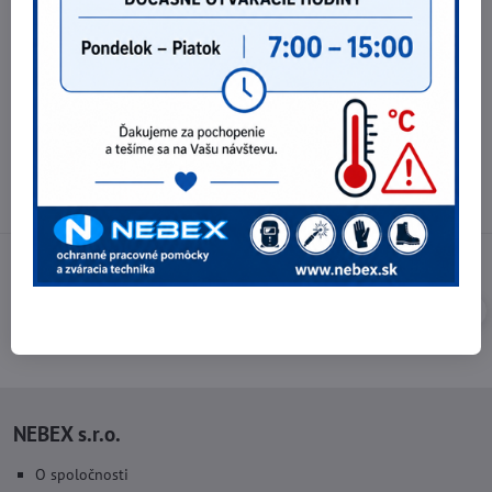
Telefónne čísla
0903 40 80 66 / 0907 62 44 82
E-mail
info@nebex.sk
Otváracie hodiny
Pondelok - Piatok 8:00 - 16:00 hod.
(obed 11:30 - 12:30 hod.)
NEBEX s.r.o.
O spoločnosti