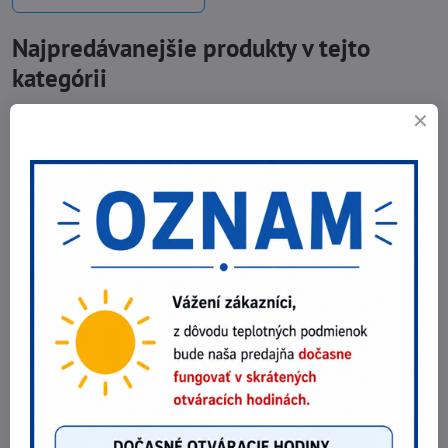
Najpredávanejšie produkty v tejto
kategórii
Krém na topánky BNN PROFI POLISH BLACK 70 ml
3,38 €
Do košíka
2,75 €
bez DPH
Antiperspirant & Shoe Deospray 2in1 VM
12,92 €
Do košíka
10,50 €
bez DPH
Krém na obuv Delux GOLD CARE 200ml box s hubkou
čierny
3,08 €
Do košíka
2,50 €
bez DPH
Potrebujete poradiť?