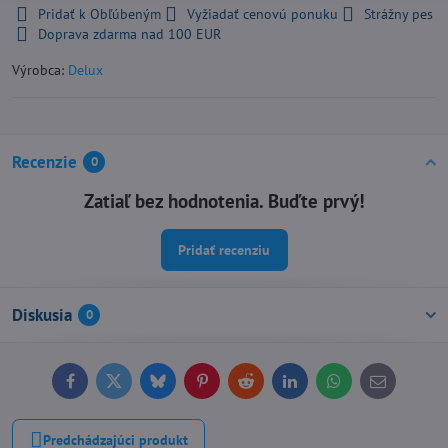
Pridať k Obľúbeným
Vyžiadať cenovú ponuku
Strážny pes
Doprava zdarma nad 100 EUR
Výrobca:
Delux
Recenzie
0
Zatiaľ bez hodnotenia. Buďte prvý!
Pridať recenziu
Diskusia
0
Facebook
Twitter
Bluesky
Pinterest
Reddit
LinkedIn
WhatsApp
E-
mail
Predchádzajúci produkt