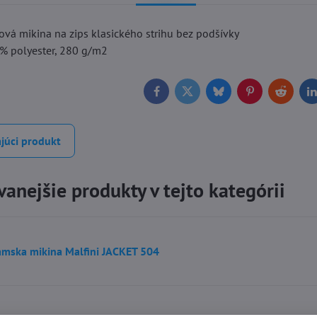
vá mikina na zips klasického strihu bez podšívky
0% polyester, 280 g/m2
Facebook
Twitter
Bluesky
Pinterest
Reddit
L
júci produkt
anejšie produkty v tejto kategórii
mska mikina Malfini JACKET 504