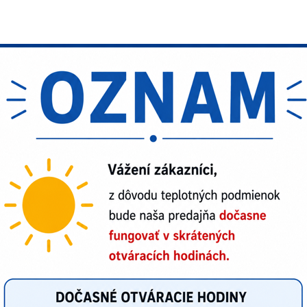
isex mikina Cerva KARELA
kina Blakläder 4930