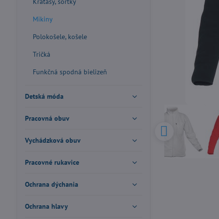
Kraťasy, šortky
Mikiny
Polokošele, košele
Tričká
Funkčná spodná bielizeň
Detská móda
Pracovná obuv
Vychádzková obuv
Pracovné rukavice
Ochrana dýchania
Ochrana hlavy