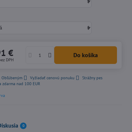
91 €
Do košíka
bez DPH
 k Obľúbeným
Vyžiadať cenovú ponuku
Strážny pes
a zdarma nad 100 EUR
rva
Diskusia
0