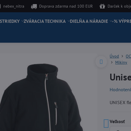
nebex_nitra
Doprava zdarma nad 100 EUR
Darček k ob
STRIEDKY
ZVÁRACIA TECHNIKA
DIELŇA A NÁRADIE
-% VÝPR
Úvod
OC
Mikiny
Unis
Hodnoten
UNISEX fl
Veľkosť