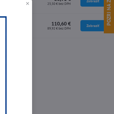
POZRI NA ZĽAVY !
Zobraziť
23,50 €
bez DPH
110,60 €
Zobraziť
89,92 €
bez DPH