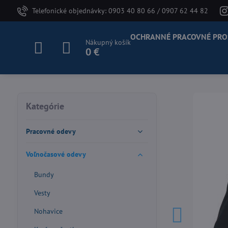
Telefonické objednávky: 0903 40 80 66 / 0907 62 44 82
OCHRANNÉ PRACOVNÉ PRO
Nákupný košík
0 €
Kategórie
Pracovné odevy
Voľnočasové odevy
Bundy
Vesty
Nohavice