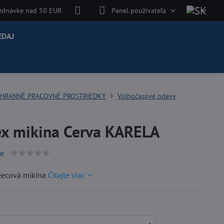
jednávke nad 50 EUR
Panel používateľa
EDAJ
HRANNÉ PRACOVNÉ PROSTRIEDKY
Voľnočasové odevy
ex mikina Cerva KARELA
ie
eecová mikina
Čítajte viac