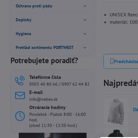
Ochrana proti pádu
UNISEX fleeco
Doplnky
materiál: 10
Hygiena
Prehľad sortimentu PORTWEST
Potrebujete poradiť?
Predchádza
Telefónne čísla
Najpredáv
0903 40 80 66 / 0907 62 44 82
E-mail
info@nebex.sk
Otváracie hodiny
Dá
Pondelok - Piatok 8:00 - 16:00
hod.
(obed 11:30 - 12:30 hod.)