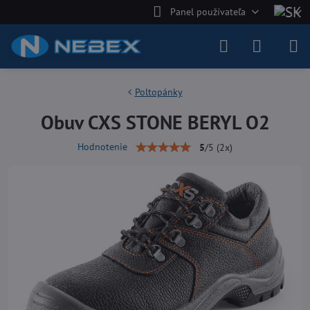
Panel používateľa
Poltopánky
Obuv CXS STONE BERYL O2
Hodnotenie
5
/
5
(
2
x)