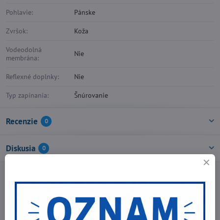
Pohlavie:
Pánske
Zvršok:
Koža
Vodeodolná
Nie
membrána:
Reflexné doplnky:
Nie
Typ zapínania:
Šnúrovanie
Recenzie
0
Diskusia
0
Facebook
Twitter
Bluesky
Pinterest
Reddit
LinkedIn
WhatsApp
E-
mail
Predchádzajúci produkt
Nasledujúci produkt