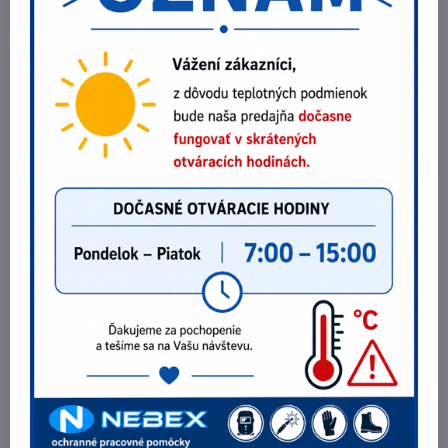
Najpredávanejšie produkty v tejto
kategórii
Obuv Wintoperk SPORT ALFA O1 Perf.f.20
47,05 €
Zobraziť
38,25 €
bez DPH
Obuv Wintoperk SPORT ALFA O1 FO Perf. f. NUT
47,05 €
Zobraziť
38,25 €
bez DPH
Obuv CXS TEXLINE VIS S1
37,90 €
Zobraziť
30,81 €
bez DPH
Potrebujete poradiť?