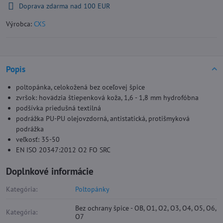
Doprava zdarma nad 100 EUR
Výrobca:
CXS
Popis
poltopánka, celokožená bez oceľovej špice
zvršok: hovädzia štiepenková koža, 1,6 - 1,8 mm hydrofóbna
podšívka priedušná textilná
podrážka PU-PU olejovzdorná, antistatická, protišmyková
podrážka
veľkosť: 35-50
EN ISO 20347:2012 O2 FO SRC
Doplnkové informácie
Kategória:
Poltopánky
Bez ochrany špice - OB, O1, O2, O3, O4, O5, O6,
Kategória:
O7