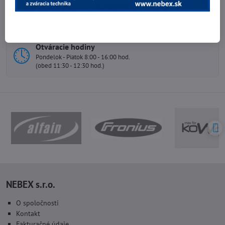
Telefónne čísla
0903 40 80 66 / 0907 62 44 82
E-mail
info@nebex.sk
Otváracie hodiny
Pondelok - Piatok 8:00 - 16:00 hod.
(obed 11:30 - 12:30 hod.)
NEBEX s.r.o.
O spoločnosti
Kontakt
Fakturačné údaje