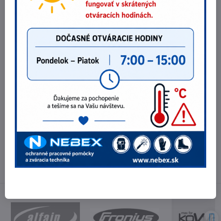
Pánske outdoorové nohavice Cerva NULATO
82,10 €
Zobraziť
66,75 €
bez DPH
Potrebujete poradiť?
Telefónne čísla
0903 40 80 66 / 0907 62 44 82
E-mail
info@nebex.sk
Otváracie hodiny
Pondelok - Piatok 8:00 - 16:00 hod.
(obed 11:30 - 12:30 hod.)