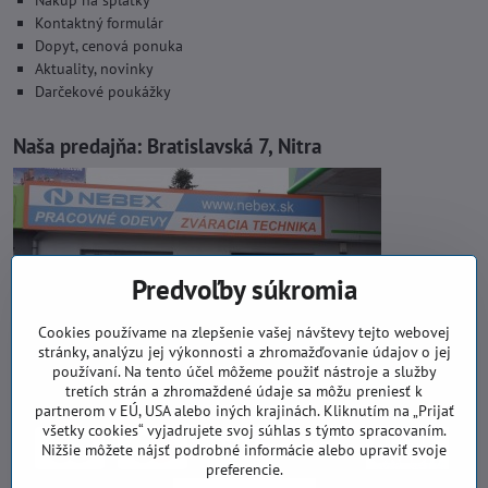
Kontaktný formulár
Dopyt, cenová ponuka
Aktuality, novinky
Darčekové poukážky
Naša predajňa:
Bratislavská 7, Nitra
Predvoľby súkromia
Cookies používame na zlepšenie vašej návštevy tejto webovej
stránky, analýzu jej výkonnosti a zhromažďovanie údajov o jej
používaní. Na tento účel môžeme použiť nástroje a služby
tretích strán a zhromaždené údaje sa môžu preniesť k
partnerom v EÚ, USA alebo iných krajinách. Kliknutím na „Prijať
všetky cookies“ vyjadrujete svoj súhlas s týmto spracovaním.
Nižšie môžete nájsť podrobné informácie alebo upraviť svoje
preferencie.