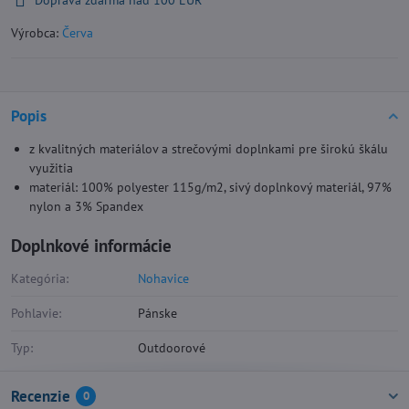
Doprava zdarma nad 100 EUR
Výrobca:
Červa
Popis
z kvalitných materiálov a strečovými doplnkami pre širokú škálu
využitia
materiál: 100% polyester 115g/m2, sivý doplnkový materiál, 97%
nylon a 3% Spandex
Doplnkové informácie
Kategória:
Nohavice
Pohlavie:
Pánske
Typ:
Outdoorové
Recenzie
0