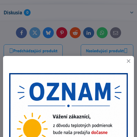
Diskusia
0
Facebook
Twitter
Bluesky
Pinterest
Reddit
LinkedIn
WhatsApp
E-
mail
Predchádzajúci produkt
Nasledujúci produkt
Najpredávanejšie produkty v tejto
kategórii
Dámske nohavice CXS IVA
12,30 €
Zobraziť
10 €
bez DPH
Legíny 3/4 CXS MIA
12,30 €
Zobraziť
10 €
bez DPH