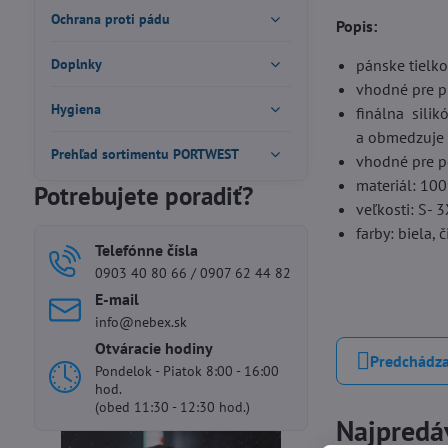
Ochrana proti pádu
Popis:
Doplnky
pánske tielk
vhodné pre pr
Hygiena
finálna silik
a obmedzuje
Prehľad sortimentu PORTWEST
vhodné pre p
materiál: 100
Potrebujete poradiť?
veľkosti: S- 
farby: biela, 
Telefónne čísla
0903 40 80 66 / 0907 62 44 82
E-mail
info@nebex.sk
Otváracie hodiny
Predchádza
Pondelok - Piatok 8:00 - 16:00
hod.
(obed 11:30 - 12:30 hod.)
Najpredáv