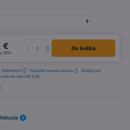
1 €
Do košíka
ez DPH
 k Obľúbeným
Vyžiadať cenovú ponuku
Strážny pes
a zdarma nad 100 EUR
S
Diskusia
0