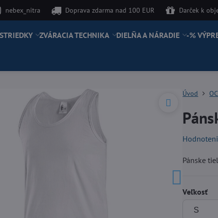
nebex_nitra
Doprava zdarma nad 100 EUR
Darček k ob
STRIEDKY
ZVÁRACIA TECHNIKA
DIELŇA A NÁRADIE
-% VÝPR
Úvod
OC
Páns
Hodnoten
Pánske tie
Veľkosť