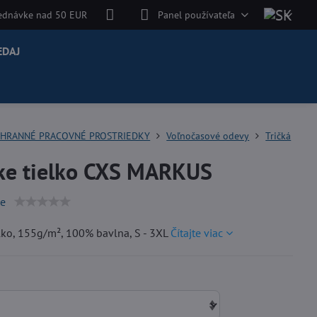
jednávke nad 50 EUR
Panel používateľa
EDAJ
HRANNÉ PRACOVNÉ PROSTRIEDKY
Voľnočasové odevy
Tričká
ke tielko CXS MARKUS
ie
lko, 155g/m², 100% bavlna, S - 3XL
Čítajte viac