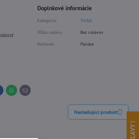
Doplnkové informácie
Kategória:
Tričká
Dĺžka rukávu:
Bez rukávov
stálosť
Pohlavie:
Pánske
inkedIn
WhatsApp
E-
mail
Nasledujúci produkt