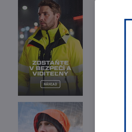
Tr
Tr
Tr