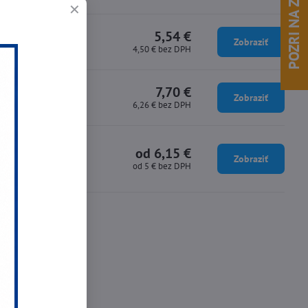
POZRI NA ZĽAVY !
5,54 €
Zobraziť
4,50 €
bez DPH
7,70 €
Zobraziť
6,26 €
bez DPH
od 6,15 €
Zobraziť
od 5 €
bez DPH