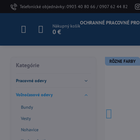
Telefonické objednávky: 0903 40 80 66 / 0907 62 44 82
OCHRANNÉ PRACOVNÉ PRO
Nákupný košík
0 €
RÔZNE FARBY
Kategórie
Pracovné odevy
Voľnočasové odevy
Bundy
Vesty
Nohavice