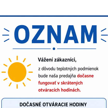
ičko CXS EMILY
ičko CXS NOLAN
ičko Malfini BASIC 129
RÔZNE FARBY