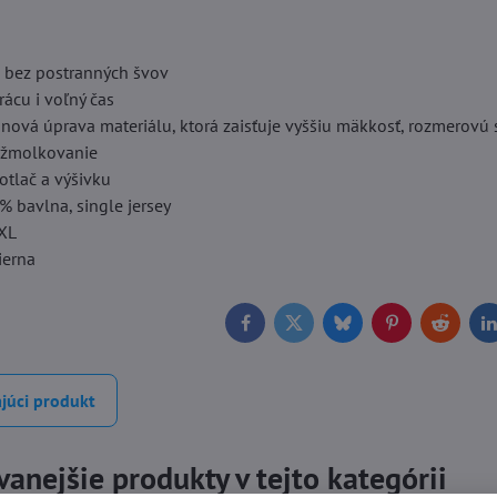
o bez postranných švov
ácu i voľný čas
ónová úprava materiálu, ktorá zaisťuje vyššiu mäkkosť, rozmerovú 
 žmolkovanie
otlač a výšivku
% bavlna, single jersey
3XL
čierna
Facebook
Twitter
Bluesky
Pinterest
Reddit
L
júci produkt
anejšie produkty v tejto kategórii