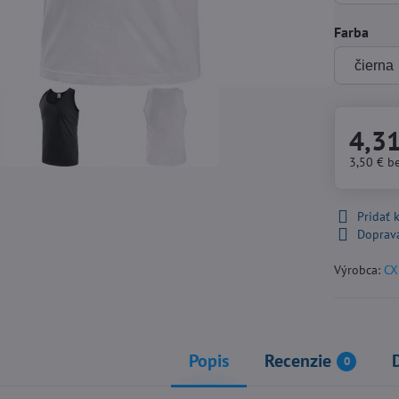
Farba
4,3
3,50 €
b
Pridať
Doprav
Výrobca:
CX
Popis
Recenzie
0